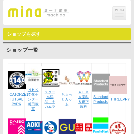
ショップを探す
ショップ一覧
ＮＨＫ
スクー
ＡＬＢ
CATORZE14
文化セ
ちょっ
ル洋
Ａ歯科
Standard
FUTSAL
ンター
とカッ
THREEPPY
品 ナ
＆矯正
Products
PARK
町田教
ト
カムラ
歯科
室