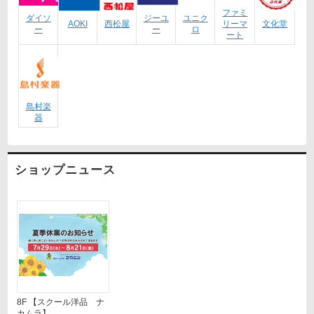
ファミ
ダイソ
ジーユ
ユニク
AOKI
西松屋
リーマ
文化堂
ー
ー
ロ
ート
島村楽
器
ショップニュース
8F 【スクール洋品 ナ
カムラ】