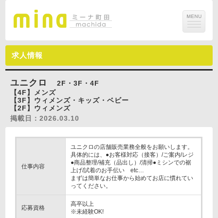
求人情報
ユニクロ
2F・3F・4F
【4F】メンズ
【3F】ウィメンズ・キッズ・ベビー
【2F】ウィメンズ
掲載日：2026.03.10
ユニクロの店舗販売業務全般をお願いします。
具体的には、●お客様対応（接客）/ご案内/レジ
●商品整理/補充（品出し）/清掃●ミシンでの裾
仕事内容
上げ/試着のお手伝い etc…
まずは簡単なお仕事から始めてお店に慣れてい
ってください。
高卒以上
応募資格
※未経験OK!