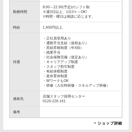
8:00～22:30(予定)のシフト制
勤務時間
※週3日以上、1日3ｈ～OK!
※時間・曜日は相談に応じます。
時給
1,400円以上
・正社員登用あり
・通勤手当支給（規程あり）
・昇給昇格制度（年4回）
・残業手当
・社会保険完備（規定あり）
待遇
・キャリアアップ制度
・スタッフ割引制度
・有給休暇制度
・産休育休制度
・WワークもOK
・研修（入社時研修・スキルアップ研修）
店舗スタッフ採用センター
連絡先
0120-226-161
備考